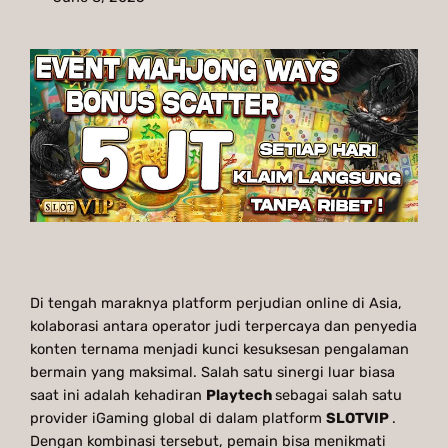
Di tengah maraknya platform perjudian online di Asia,
kolaborasi antara operator judi terpercaya dan penyedia
konten ternama menjadi kunci kesuksesan pengalaman
bermain yang maksimal. Salah satu sinergi luar biasa
saat ini adalah kehadiran
Playtech
sebagai salah satu
provider iGaming global di dalam platform
SLOTVIP
.
Dengan kombinasi tersebut, pemain bisa menikmati