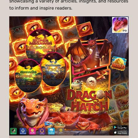
showcasing a variety of articles, insights, and resources
to inform and inspire readers.