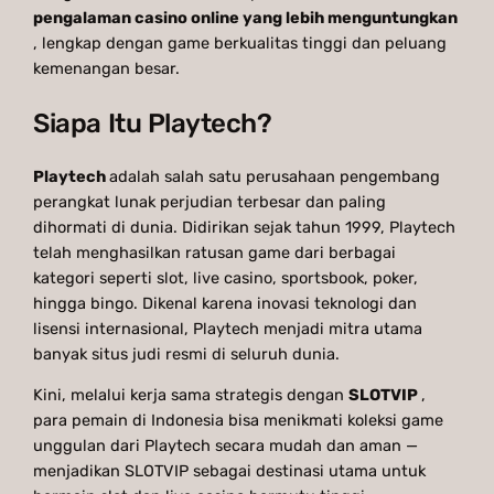
pengalaman casino online yang lebih menguntungkan
, lengkap dengan game berkualitas tinggi dan peluang
kemenangan besar.
Siapa Itu Playtech?
Playtech
adalah salah satu perusahaan pengembang
perangkat lunak perjudian terbesar dan paling
dihormati di dunia. Didirikan sejak tahun 1999, Playtech
telah menghasilkan ratusan game dari berbagai
kategori seperti slot, live casino, sportsbook, poker,
hingga bingo. Dikenal karena inovasi teknologi dan
lisensi internasional, Playtech menjadi mitra utama
banyak situs judi resmi di seluruh dunia.
Kini, melalui kerja sama strategis dengan
SLOTVIP
,
para pemain di Indonesia bisa menikmati koleksi game
unggulan dari Playtech secara mudah dan aman —
menjadikan SLOTVIP sebagai destinasi utama untuk