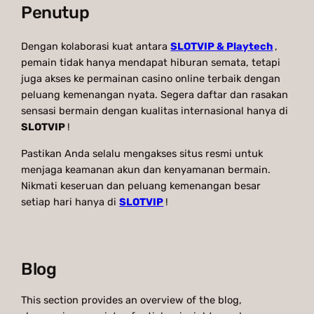
Penutup
Dengan kolaborasi kuat antara
SLOTVIP & Playtech
,
pemain tidak hanya mendapat hiburan semata, tetapi
juga akses ke permainan casino online terbaik dengan
peluang kemenangan nyata. Segera daftar dan rasakan
sensasi bermain dengan kualitas internasional hanya di
SLOTVIP
!
Pastikan Anda selalu mengakses situs resmi untuk
menjaga keamanan akun dan kenyamanan bermain.
Nikmati keseruan dan peluang kemenangan besar
setiap hari hanya di
SLOTVIP
!
Blog
This section provides an overview of the blog,