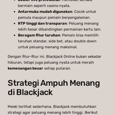
bermain seperti casino nyata.
Antarmuka mudah digunakan
: Cocok untuk
pemula maupun pemain berpengalaman.
RTP tinggi dan transparan
: Peluang menang
lebih besar dibandingkan permainan kartu lain.
Beragam fitur taruhan
: Pemain bisa memilih
taruhan standar, side bet, atau double down
untuk peluang menang maksimal.
Dengan fitur-fitur ini, Blackjack Online bukan sekadar
hiburan, tetapi juga peluang nyata untuk meraih
kemenangan besar
setiap putaran.
Strategi Ampuh Menang
di Blackjack
Meski terlihat sederhana, Blackjack membutuhkan
strategi agar peluang menang lebih tinggi. Berikut