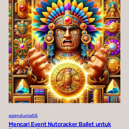
agendunia55
Mencari Event Nutcracker Ballet untuk