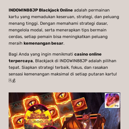
INDOWIN88JP Blackjack Online
adalah permainan
kartu yang memadukan keseruan, strategi, dan peluang
menang tinggi. Dengan memahami strategi dasar,
mengelola modal, serta menerapkan tips bermain
cerdas, setiap pemain bisa meningkatkan peluang
meraih
kemenangan besar
.
Bagi Anda yang ingin menikmati
casino online
terpercaya
, Blackjack di INDOWIN88JP adalah pilihan
tepat. Siapkan strategi terbaik, fokus, dan rasakan
sensasi kemenangan maksimal di setiap putaran kartu!
🃏💰