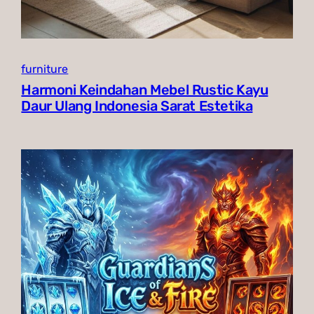
furniture
Harmoni Keindahan Mebel Rustic Kayu
Daur Ulang Indonesia Sarat Estetika