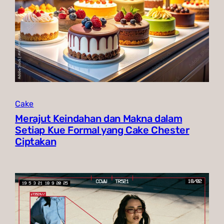
Cake
Merajut Keindahan dan Makna dalam
Setiap Kue Formal yang Cake Chester
Ciptakan