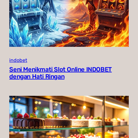
indobet
Seni Menikmati Slot Online INDOBET
dengan Hati Ringan