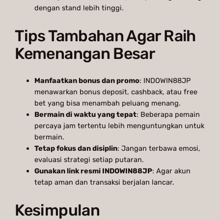
dengan stand lebih tinggi.
Tips Tambahan Agar Raih
Kemenangan Besar
Manfaatkan bonus dan promo
: INDOWIN88JP
menawarkan bonus deposit, cashback, atau free
bet yang bisa menambah peluang menang.
Bermain di waktu yang tepat
: Beberapa pemain
percaya jam tertentu lebih menguntungkan untuk
bermain.
Tetap fokus dan disiplin
: Jangan terbawa emosi,
evaluasi strategi setiap putaran.
Gunakan link resmi INDOWIN88JP
: Agar akun
tetap aman dan transaksi berjalan lancar.
Kesimpulan