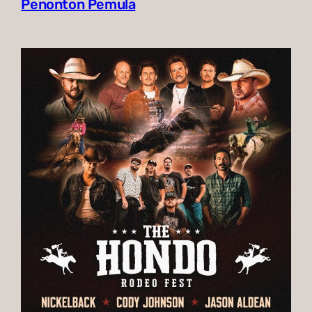
Penonton Pemula