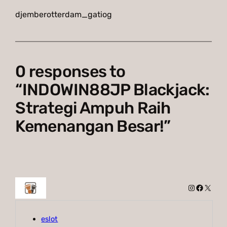
djemberotterdam_gatiog
0 responses to
“INDOWIN88JP Blackjack:
Strategi Ampuh Raih
Kemenangan Besar!”
Instagram
Faceboo
X
eslot