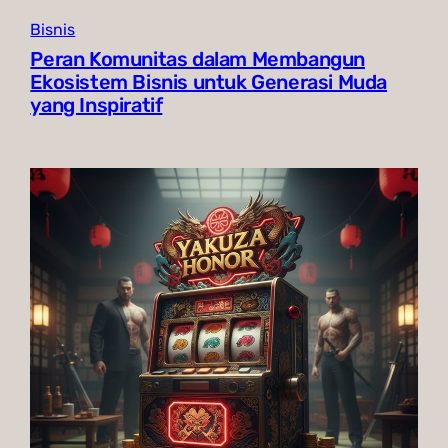
Bisnis
Peran Komunitas dalam Membangun
Ekosistem Bisnis untuk Generasi Muda
yang Inspiratif