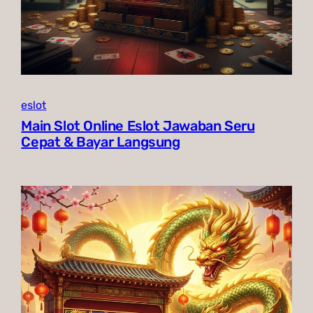
eslot
Main Slot Online Eslot Jawaban Seru
Cepat & Bayar Langsung