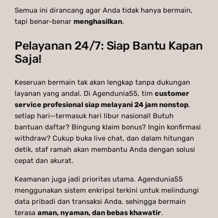
Semua ini dirancang agar Anda tidak hanya bermain,
tapi benar-benar
menghasilkan
.
Pelayanan 24/7: Siap Bantu Kapan
Saja!
Keseruan bermain tak akan lengkap tanpa dukungan
layanan yang andal. Di Agendunia55, tim
customer
service profesional siap melayani 24 jam nonstop
,
setiap hari—termasuk hari libur nasional! Butuh
bantuan daftar? Bingung klaim bonus? Ingin konfirmasi
withdraw? Cukup buka live chat, dan dalam hitungan
detik, staf ramah akan membantu Anda dengan solusi
cepat dan akurat.
Keamanan juga jadi prioritas utama. Agendunia55
menggunakan sistem enkripsi terkini untuk melindungi
data pribadi dan transaksi Anda, sehingga bermain
terasa
aman, nyaman, dan bebas khawatir
.