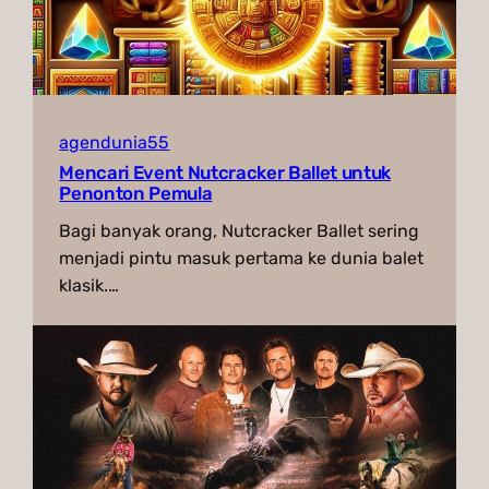
agendunia55
Mencari Event Nutcracker Ballet untuk
Penonton Pemula
Bagi banyak orang, Nutcracker Ballet sering
menjadi pintu masuk pertama ke dunia balet
klasik.…